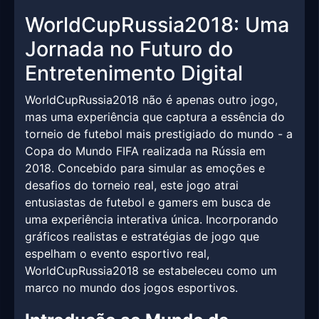
WorldCupRussia2018: Uma
Jornada no Futuro do
Entretenimento Digital
WorldCupRussia2018 não é apenas outro jogo,
mas uma experiência que captura a essência do
torneio de futebol mais prestigiado do mundo - a
Copa do Mundo FIFA realizada na Rússia em
2018. Concebido para simular as emoções e
desafios do torneio real, este jogo atrai
entusiastas de futebol e gamers em busca de
uma experiência interativa única. Incorporando
gráficos realistas e estratégias de jogo que
espelham o evento esportivo real,
WorldCupRussia2018 se estabeleceu como um
marco no mundo dos jogos esportivos.