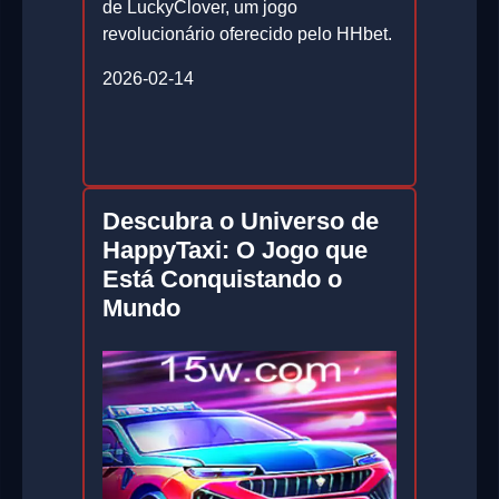
de LuckyClover, um jogo
revolucionário oferecido pelo HHbet.
2026-02-14
Descubra o Universo de
HappyTaxi: O Jogo que
Está Conquistando o
Mundo