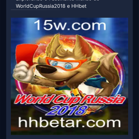
WorldCupRussia2018 e HHbet