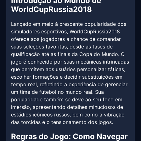
Introdução ao Mundo de
WorldCupRussia2018
Lançado em meio à crescente popularidade dos
simuladores esportivos, WorldCupRussia2018
oferece aos jogadores a chance de comandar
suas seleções favoritas, desde as fases de
qualificação até as finais da Copa do Mundo. O
jogo é conhecido por suas mecânicas intrincadas
que permitem aos usuários personalizar táticas,
escolher formações e decidir substituições em
tempo real, refletindo a experiência de gerenciar
um time de futebol no mundo real. Sua
popularidade também se deve ao seu foco em
imersão, apresentando detalhes minuciosos de
estádios icônicos russos, bem como a vibração
das torcidas e o tensionamento dos jogos.
Regras do Jogo: Como Navegar