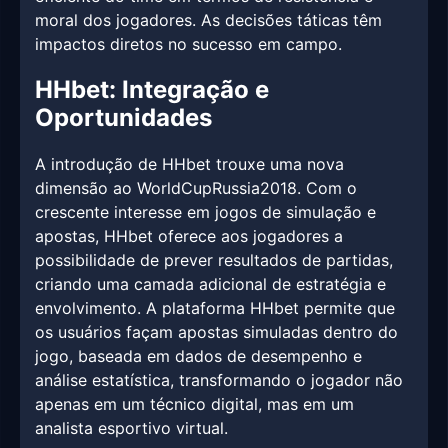
moral dos jogadores. As decisões táticas têm
impactos diretos no sucesso em campo.
HHbet: Integração e
Oportunidades
A introdução de HHbet trouxe uma nova
dimensão ao WorldCupRussia2018. Com o
crescente interesse em jogos de simulação e
apostas, HHbet oferece aos jogadores a
possibilidade de prever resultados de partidas,
criando uma camada adicional de estratégia e
envolvimento. A plataforma HHbet permite que
os usuários façam apostas simuladas dentro do
jogo, baseada em dados de desempenho e
análise estatística, transformando o jogador não
apenas em um técnico digital, mas em um
analista esportivo virtual.