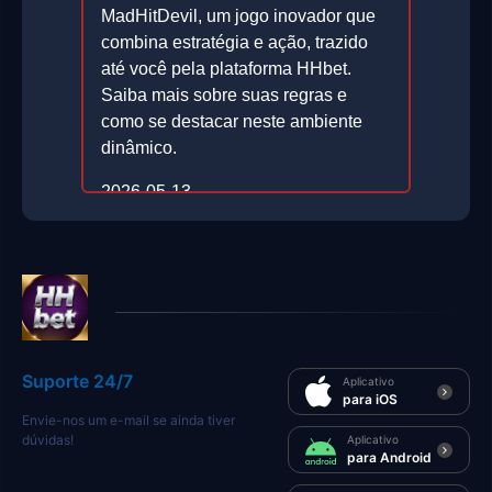
MadHitDevil, um jogo inovador que
combina estratégia e ação, trazido
até você pela plataforma HHbet.
Saiba mais sobre suas regras e
como se destacar neste ambiente
dinâmico.
2026-05-13
Suporte 24/7
Aplicativo
para iOS
Envie-nos um e-mail se ainda tiver
dúvidas!
Aplicativo
para Android