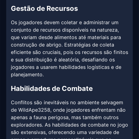
Gestão de Recursos
Os jogadores devem coletar e administrar um
conjunto de recursos disponíveis na natureza,
que variam desde alimentos até materiais para
construção de abrigo. Estratégias de coleta
eficiente são cruciais, pois os recursos são finitos
e sua distribuição é aleatória, desafiando os
jogadores a usarem habilidades logísticas e de
planejamento.
Habilidades de Combate
Conflitos são inevitáveis no ambiente selvagem
de WildApe3258, onde jogadores enfrentam não
apenas a fauna perigosa, mas também outros
exploradores. As habilidades de combate no jogo
são extensivas, oferecendo uma variedade de