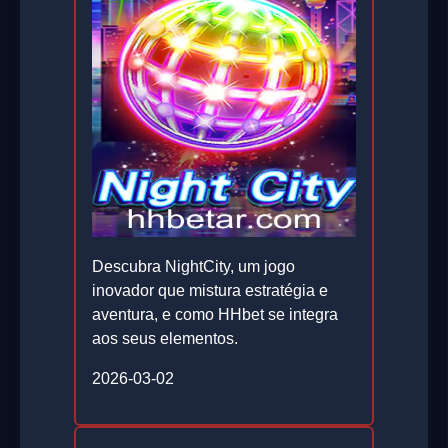
Descubra NightCity, um jogo
inovador que mistura estratégia e
aventura, e como HHbet se integra
aos seus elementos.
2026-03-02