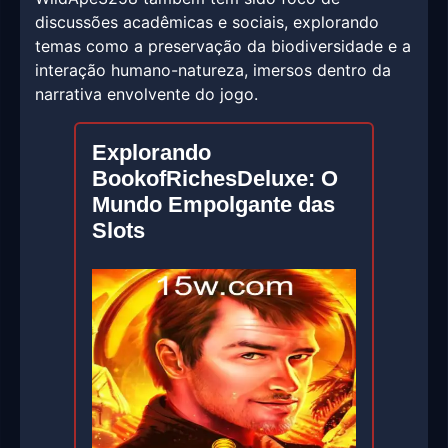
discussões acadêmicas e sociais, explorando
temas como a preservação da biodiversidade e a
interação humano-natureza, imersos dentro da
narrativa envolvente do jogo.
Explorando
BookofRichesDeluxe: O
Mundo Empolgante das
Slots