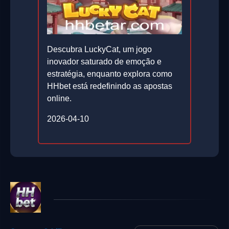
Descubra LuckyCat, um jogo
inovador saturado de emoção e
estratégia, enquanto explora como
HHbet está redefinindo as apostas
online.
2026-04-10