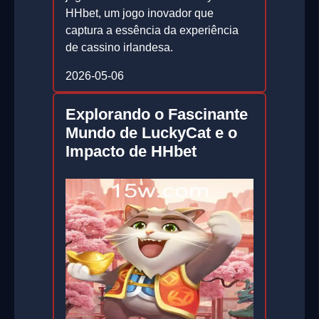
HHbet, um jogo inovador que
captura a essência da experiência
de cassino irlandesa.
2026-05-06
Explorando o Fascinante
Mundo de LuckyCat e o
Impacto de HHbet