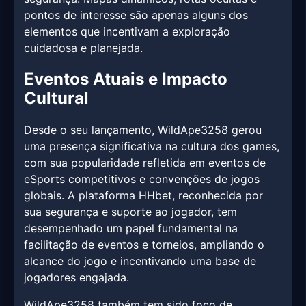
pontos de interesse são apenas alguns dos
elementos que incentivam a exploração
cuidadosa e planejada.
Eventos Atuais e Impacto
Cultural
Desde o seu lançamento, WildApe3258 gerou
uma presença significativa na cultura dos games,
com sua popularidade refletida em eventos de
eSports competitivos e convenções de jogos
globais. A plataforma HHbet, reconhecida por
sua segurança e suporte ao jogador, tem
desempenhado um papel fundamental na
facilitação de eventos e torneios, ampliando o
alcance do jogo e incentivando uma base de
jogadores engajada.
WildApe3258 também tem sido foco de