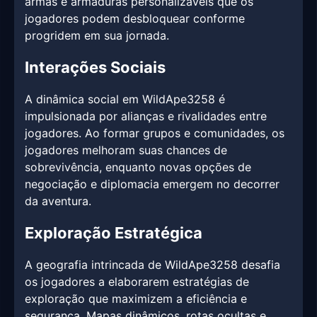
armas e armaduras personalizáveis que os
jogadores podem desbloquear conforme
progridem em sua jornada.
Interações Sociais
A dinâmica social em WildApe3258 é
impulsionada por alianças e rivalidades entre
jogadores. Ao formar grupos e comunidades, os
jogadores melhoram suas chances de
sobrevivência, enquanto novas opções de
negociação e diplomacia emergem no decorrer
da aventura.
Exploração Estratégica
A geografia intrincada de WildApe3258 desafia
os jogadores a elaborarem estratégias de
exploração que maximizem a eficiência e
segurança. Mapas dinâmicos, rotas ocultas e