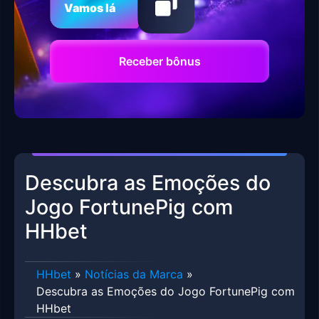
Vamos lá
Receber bônus
Descubra as Emoções do
Jogo FortunePig com
HHbet
HHbet
»
Notícias da Marca
»
Descubra as Emoções do Jogo FortunePig com
HHbet