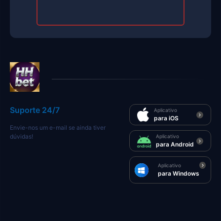
Suporte 24/7
Aplicativo
para iOS
Envie-nos um e-mail se ainda tiver
dúvidas!
Aplicativo
para Android
Aplicativo
para Windows