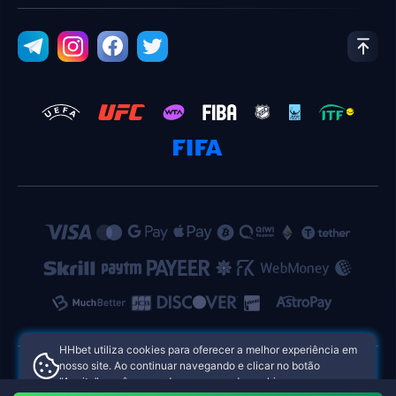
HHbet utiliza cookies para oferecer a melhor experiência em
nosso site. Ao continuar navegando e clicar no botão
“Aceito”, você concorda com o uso de cookies.
HHbet Cassinos Online nas Filipinas