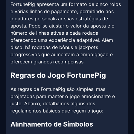
FortunePig apresenta um formato de cinco rolos
e várias linhas de pagamento, permitindo aos
jogadores personalizar suas estratégias de
aposta. Pode-se ajustar o valor da aposta e o
número de linhas ativas a cada rodada,
oferecendo uma experiência adaptável. Além
disso, há rodadas de bônus e jackpots
progressivos que aumentam a empolgação e
oferecem grandes recompensas.
Regras do Jogo FortunePig
As regras de FortunePig são simples, mas
projetadas para manter o jogo emocionante e
justo. Abaixo, detalhamos alguns dos
regulamentos básicos que regem o jogo:
Alinhamento de Símbolos