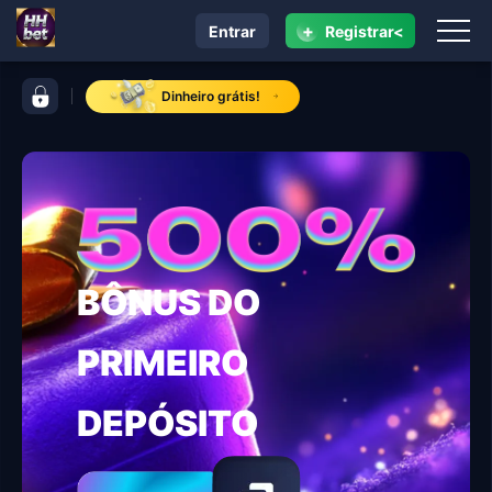
+
Entrar
Registrar<
navegação HHbet
barra de controle HHbet
Dinheiro grátis!
BÔNUS DO
PRIMEIRO
DEPÓSITO