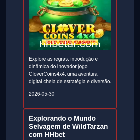
Explore as regras, introdução e
dinâmica do inovador jogo
CloverCoins4x4, uma aventura
digital cheia de estratégia e diversão.
2026-05-30
Explorando o Mundo
Selvagem de WildTarzan
com HHbet