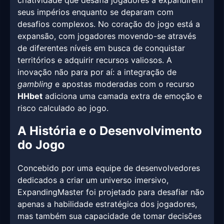
criatividade que desafia jogadores a expandirem
seus impérios enquanto se deparam com
desafios complexos. No coração do jogo está a
expansão, com jogadores movendo-se através
de diferentes níveis em busca de conquistar
territórios e adquirir recursos valiosos. A
inovação não para por aí: a integração de
gambling
e apostas moderadas com o recurso
HHbet
adiciona uma camada extra de emoção e
risco calculado ao jogo.
A História e o Desenvolvimento
do Jogo
Concebido por uma equipe de desenvolvedores
dedicados a criar um universo imersivo,
ExpandingMaster foi projetado para desafiar não
apenas a habilidade estratégica dos jogadores,
mas também sua capacidade de tomar decisões