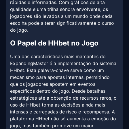
rápidas e informadas. Com gráficos de alta
qualidade e uma trilha sonora envolvente, os
jogadores são levados a um mundo onde cada
escolha pode alterar significativamente o curso
do jogo.
O Papel de HHbet no Jogo
Uma das características mais marcantes do
ExpandingMaster é a implementação do sistema
HHbet. Esta palavra-chave serve como um
mecanismo para apostas internas, permitindo
que os jogadores apostem em eventos
específicos dentro do jogo. Desde batalhas
estratégicas até a obtenção de recursos raros, o
uso de HHbet torna as decisões ainda mais
intensas e carregadas de risco e recompensa. A
plataforma HHbet não só aumenta a emoção do
jogo, mas também promove um maior