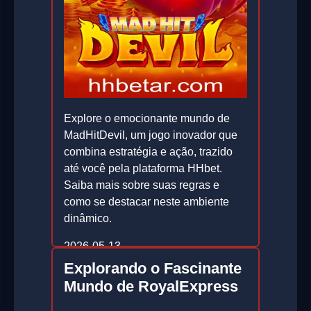
Explore o emocionante mundo de
MadHitDevil, um jogo inovador que
combina estratégia e ação, trazido
até você pela plataforma HHbet.
Saiba mais sobre suas regras e
como se destacar neste ambiente
dinâmico.
2026-05-13
Explorando o Fascinante
Mundo de RoyalExpress