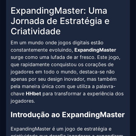
ExpandingMaster: Uma
Jornada de Estratégia e
Criatividade
Em um mundo onde jogos digitais estão
constantemente evoluindo,
ExpandingMaster
surge como uma lufada de ar fresco. Este jogo,
que rapidamente conquistou os corações de
jogadores em todo o mundo, destaca-se não
apenas por seu design inovador, mas também
pela maneira única com que utiliza a palavra-
chave
HHbet
para transformar a experiência dos
jogadores.
Introdução ao ExpandingMaster
ExpandingMaster é um jogo de estratégia e