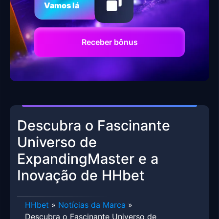
Vamos lá
Receber bônus
Descubra o Fascinante
Universo de
ExpandingMaster e a
Inovação de HHbet
HHbet
»
Notícias da Marca
»
Descubra o Fascinante Universo de