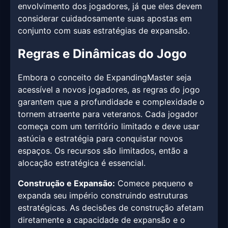
envolvimento dos jogadores, já que eles devem
considerar cuidadosamente suas apostas em
conjunto com suas estratégias de expansão.
Regras e Dinâmicas do Jogo
Embora o conceito de ExpandingMaster seja
acessível a novos jogadores, as regras do jogo
garantem que a profundidade e complexidade o
tornem atraente para veteranos. Cada jogador
começa com um território limitado e deve usar
astúcia e estratégia para conquistar novos
espaços. Os recursos são limitados, então a
alocação estratégica é essencial.
Construção e Expansão:
Comece pequeno e
expanda seu império construindo estruturas
estratégicas. As decisões de construção afetam
diretamente a capacidade de expansão e o