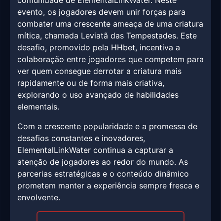
comunidade de ElementalLinkWater. Neste
evento, os jogadores devem unir forças para
combater uma crescente ameaça de uma criatura
mítica, chamada Leviatã das Tempestades. Este
desafio, promovido pela HHbet, incentiva a
colaboração entre jogadores que competem para
ver quem consegue derrotar a criatura mais
rapidamente ou de forma mais criativa,
explorando o uso avançado de habilidades
elementais.
Com a crescente popularidade e a promessa de
desafios constantes e inovadores,
ElementalLinkWater continua a capturar a
atenção de jogadores ao redor do mundo. As
parcerias estratégicas e o conteúdo dinâmico
prometem manter a experiência sempre fresca e
envolvente.