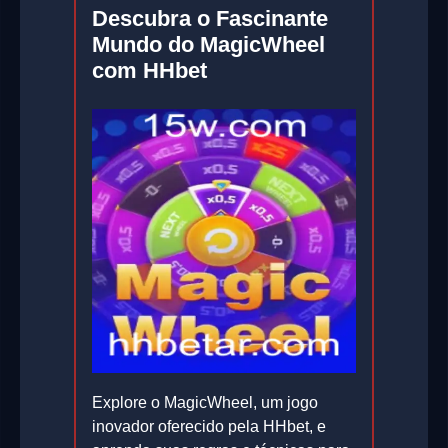
Descubra o Fascinante
Mundo do MagicWheel
com HHbet
Explore o MagicWheel, um jogo
inovador oferecido pela HHbet, e