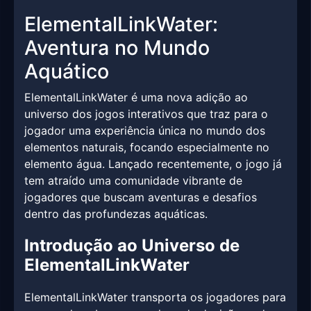
ElementalLinkWater:
Aventura no Mundo
Aquático
ElementalLinkWater é uma nova adição ao
universo dos jogos interativos que traz para o
jogador uma experiência única no mundo dos
elementos naturais, focando especialmente no
elemento água. Lançado recentemente, o jogo já
tem atraído uma comunidade vibrante de
jogadores que buscam aventuras e desafios
dentro das profundezas aquáticas.
Introdução ao Universo de
ElementalLinkWater
ElementalLinkWater transporta os jogadores para