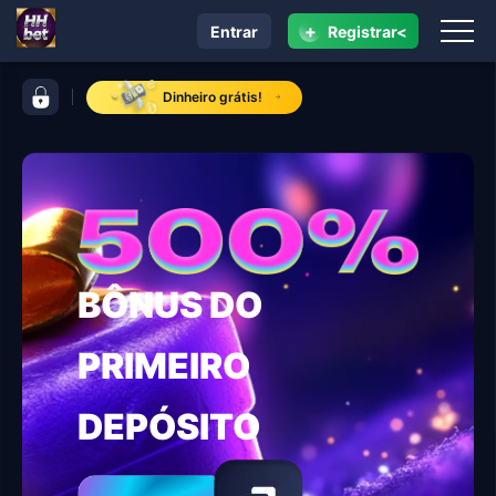
+
Entrar
Registrar<
navegação HHbet
barra de controle HHbet
Dinheiro grátis!
BÔNUS DO
PRIMEIRO
DEPÓSITO