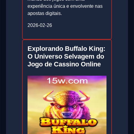
experiência única e envolvente nas
apostas digitais.
2026-02-26
Explorando Buffalo King:
O Universo Selvagem do
Jogo de Cassino Online