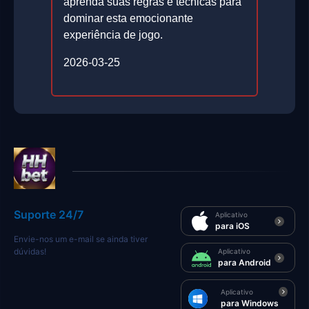
aprenda suas regras e técnicas para
dominar esta emocionante
experiência de jogo.
2026-03-25
Suporte 24/7
Aplicativo
para iOS
Envie-nos um e-mail se ainda tiver
dúvidas!
Aplicativo
para Android
Aplicativo
para Windows