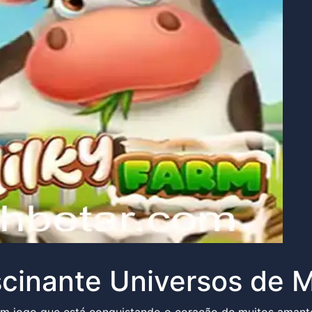
cinante Universos de 