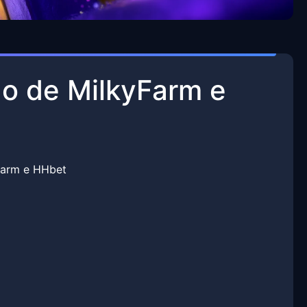
do de MilkyFarm e
Farm e HHbet