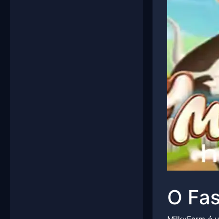
O Fas