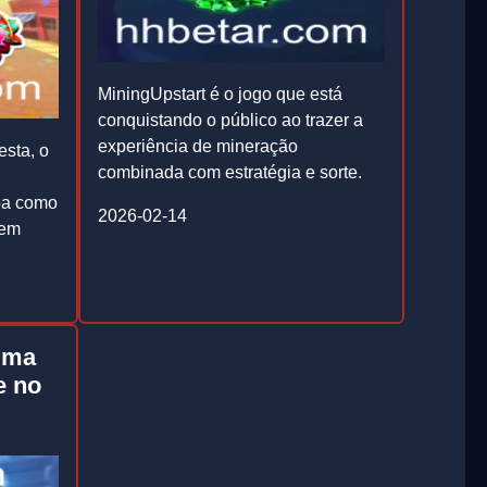
MiningUpstart é o jogo que está
conquistando o público ao trazer a
experiência de mineração
sta, o
combinada com estratégia e sorte.
ba como
2026-02-14
 em
Uma
e no