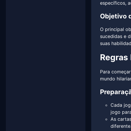
específicos, 
Objetivo 
O principal o
sucedidas e d
suas habilida
Regras 
Para começar 
mundo hilaria
Preparaç
Cada jog
jogo par
As cartas
diferente