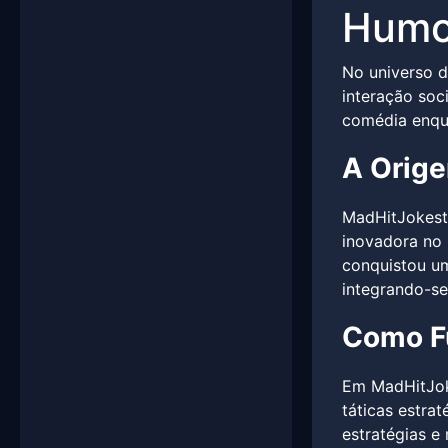
Humor
No universo d
interação soci
comédia enqu
A Orig
MadHitJokeste
inovadora no 
conquistou um
integrando-se
Como F
Em MadHitJok
táticas estra
estratégias e