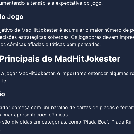
aumentando a tensão e a expectativa do jogo.
do Jogo
bjetivo de MadHitJokester é acumular o maior número de 
ecisões estratégicas soberbas. Os jogadores devem impres
des cômicas afiadas e táticas bem pensadas.
Principais de MadHitJokester
a jogar MadHitJokester, é importante entender algumas reg
nte.
ão
ador começa com um baralho de cartas de piadas e ferra
a criar apresentações cômicas.
 são divididas em categorias, como 'Piada Boa', 'Piada Rui
.