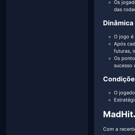
Os jogad
das roda
Dinâmica
O jogo é
Após cad
futuras, 
Os ponto
sucesso 
Condições
O jogado
Estratég
MadHitJ
Com a recent