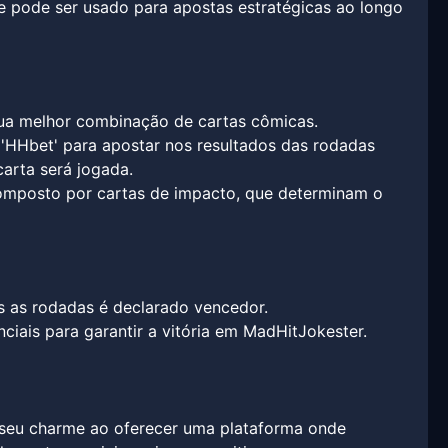
 pode ser usado para apostas estratégicas ao longo
sua melhor combinação de cartas cômicas.
'HHbet' para apostar nos resultados das rodadas
carta será jogada.
composto por cartas de impacto, que determinam o
s as rodadas é declarado vencedor.
iais para garantir a vitória em MadHitJokester.
 seu charme ao oferecer uma plataforma onde