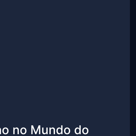
ho no Mundo do