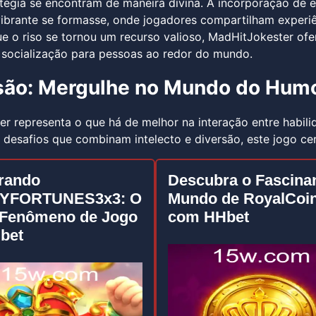
tégia se encontram de maneira divina. A incorporação de 
brante se formasse, onde jogadores compartilham experiên
e o riso se tornou um recurso valioso, MadHitJokester o
socialização para pessoas ao redor do mundo.
ão: Mergulhe no Mundo do Humo
r representa o que há de melhor na interação entre habili
desafios que combinam intelecto e diversão, este jogo c
rando
Descubra o Fascina
YFORTUNES3x3: O
Mundo de RoyalCoi
Fenômeno de Jogo
com HHbet
bet