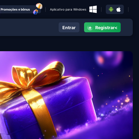
Promoções e bônus
Aplicativo para Windows
+
Entrar
Registrar<