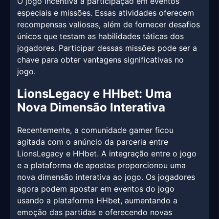
O jogo incentiva a participação em eventos
especiais e missões. Essas atividades oferecem
recompensas valiosas, além de fornecer desafios
únicos que testam as habilidades táticas dos
jogadores. Participar dessas missões pode ser a
chave para obter vantagens significativas no
jogo.
LionsLegacy e HHbet: Uma
Nova Dimensão Interativa
Recentemente, a comunidade gamer ficou
agitada com o anúncio da parceria entre
LionsLegacy e HHbet. A integração entre o jogo
e a plataforma de apostas proporcionou uma
nova dimensão interativa ao jogo. Os jogadores
agora podem apostar em eventos do jogo
usando a plataforma HHbet, aumentando a
emoção das partidas e oferecendo novas