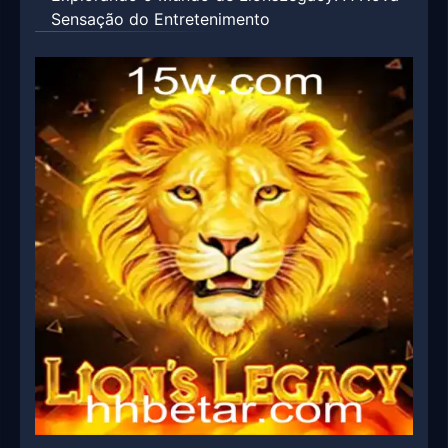
Sensação do Entretenimento