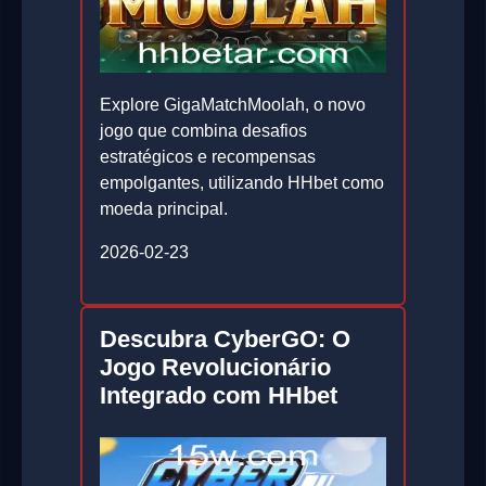
Explore GigaMatchMoolah, o novo
jogo que combina desafios
estratégicos e recompensas
empolgantes, utilizando HHbet como
moeda principal.
2026-02-23
Descubra CyberGO: O
Jogo Revolucionário
Integrado com HHbet