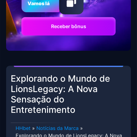
Vamos lá
Receber bônus
Explorando o Mundo de
LionsLegacy: A Nova
Sensação do
Entretenimento
HHbet
»
Notícias da Marca
»
Explorando o Mundo de LionsLegacy: A Nova