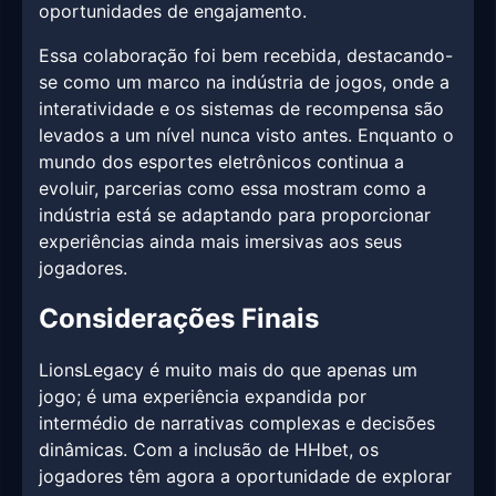
oportunidades de engajamento.
Essa colaboração foi bem recebida, destacando-
se como um marco na indústria de jogos, onde a
interatividade e os sistemas de recompensa são
levados a um nível nunca visto antes. Enquanto o
mundo dos esportes eletrônicos continua a
evoluir, parcerias como essa mostram como a
indústria está se adaptando para proporcionar
experiências ainda mais imersivas aos seus
jogadores.
Considerações Finais
LionsLegacy é muito mais do que apenas um
jogo; é uma experiência expandida por
intermédio de narrativas complexas e decisões
dinâmicas. Com a inclusão de HHbet, os
jogadores têm agora a oportunidade de explorar