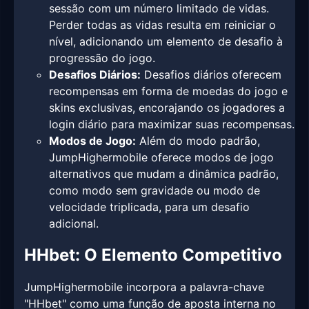
sessão com um número limitado de vidas.
Perder todas as vidas resulta em reiniciar o
nível, adicionando um elemento de desafio à
progressão do jogo.
Desafios Diários:
Desafios diários oferecem
recompensas em forma de moedas do jogo e
skins exclusivas, encorajando os jogadores a
login diário para maximizar suas recompensas.
Modos de Jogo:
Além do modo padrão,
JumpHighermobile oferece modos de jogo
alternativos que mudam a dinâmica padrão,
como modo sem gravidade ou modo de
velocidade triplicada, para um desafio
adicional.
HHbet: O Elemento Competitivo
JumpHighermobile incorpora a palavra-chave
"HHbet" como uma função de aposta interna no