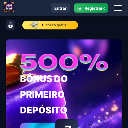
+
Entrar
Registrar<
navegação HHbet
barra de controle HHbet
Dinheiro grátis!
BÔNUS DO
PRIMEIRO
DEPÓSITO