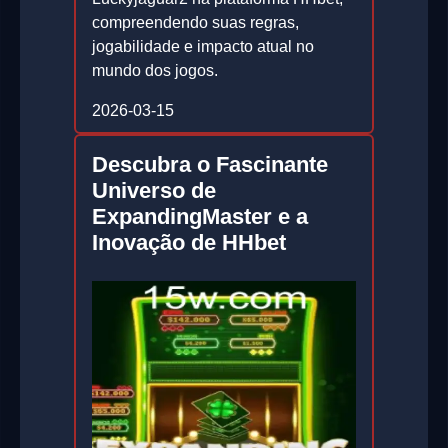
compreendendo suas regras,
jogabilidade e impacto atual no
mundo dos jogos.
2026-03-15
Descubra o Fascinante
Universo de
ExpandingMaster e a
Inovação de HHbet