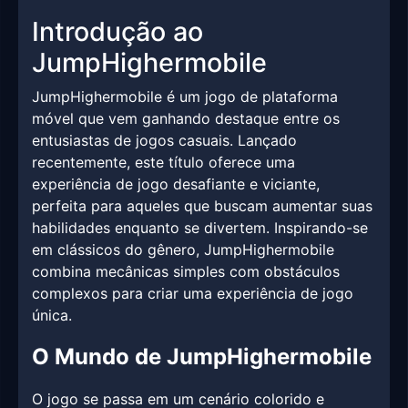
Introdução ao
JumpHighermobile
JumpHighermobile é um jogo de plataforma
móvel que vem ganhando destaque entre os
entusiastas de jogos casuais. Lançado
recentemente, este título oferece uma
experiência de jogo desafiante e viciante,
perfeita para aqueles que buscam aumentar suas
habilidades enquanto se divertem. Inspirando-se
em clássicos do gênero, JumpHighermobile
combina mecânicas simples com obstáculos
complexos para criar uma experiência de jogo
única.
O Mundo de JumpHighermobile
O jogo se passa em um cenário colorido e