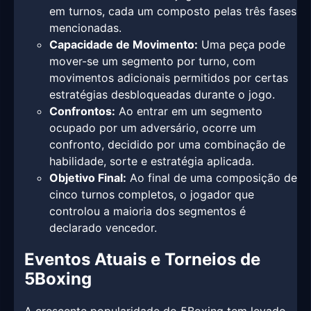
em turnos, cada um composto pelas três fases
mencionadas.
Capacidade de Movimento:
Uma peça pode
mover-se um segmento por turno, com
movimentos adicionais permitidos por certas
estratégias desbloqueadas durante o jogo.
Confrontos:
Ao entrar em um segmento
ocupado por um adversário, ocorre um
confronto, decidido por uma combinação de
habilidade, sorte e estratégia aplicada.
Objetivo Final:
Ao final de uma composição de
cinco turnos completos, o jogador que
controlou a maioria dos segmentos é
declarado vencedor.
Eventos Atuais e Torneios de
5Boxing