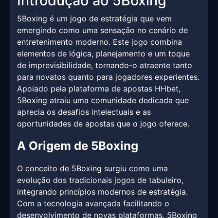
Introdução ao 5Boxing
5Boxing é um jogo de estratégia que vem
emergindo como uma sensação no cenário de
entretenimento moderno. Este jogo combina
elementos de lógica, planejamento e um toque
de imprevisibilidade, tornando-o atraente tanto
para novatos quanto para jogadores experientes.
Apoiado pela plataforma de apostas HHbet,
5Boxing atraiu uma comunidade dedicada que
aprecia os desafios intelectuais e as
oportunidades de apostas que o jogo oferece.
A Origem de 5Boxing
O conceito de 5Boxing surgiu como uma
evolução dos tradicionais jogos de tabuleiro,
integrando princípios modernos de estratégia.
Com a tecnologia avançada facilitando o
desenvolvimento de novas plataformas, 5Boxing