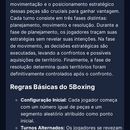
movimentação e o posicionamento estratégico
dessas peças são cruciais para ganhar vantagem.
Cada turno consiste em três fases distintas:
planejamento, movimento e resolução. Durante a
fase de planejamento, os jogadores traçam suas
estratégias sem revelar suas intenções. Na fase
de movimento, as decisões estratégicas são
executadas, levando a confrontos e possíveis
aquisições de território. Finalmente, a fase de
resolução determina quais territórios foram
definitivamente controlados após o confronto.
Regras Básicas do 5Boxing
Configuração Inicial:
Cada jogador começa
com um número igual de peças e um
segmento aleatório atribuído como ponto
inicial.
Turnos Alternados:
Os jogadores se revezam