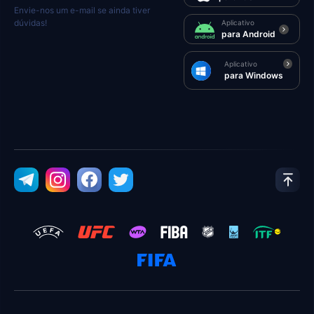
Envie-nos um e-mail se ainda tiver
dúvidas!
Aplicativo
para Android
Aplicativo
para Windows