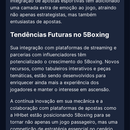
integração de apostas esportivas tem adicionado
uma camada extra de emoção ao jogo, atraindo
não apenas estrategistas, mas também
entusiastas de apostas.
Tendências Futuras no 5Boxing
Sua integração com plataformas de streaming e
parcerias com influenciadores têm
potencializado o crescimento do 5Boxing. Novos
recursos, como tabuleiros interativos e peças
temáticas, estão sendo desenvolvidos para
enriquecer ainda mais a experiência dos
jogadores e manter o interesse em ascensão.
A contínua inovação em sua mecânica e a
colaboração com plataformas de apostas como
a HHbet estão posicionando 5Boxing para se
tornar não apenas um jogo passageiro, mas uma
competição de estratégia essencial no cenário