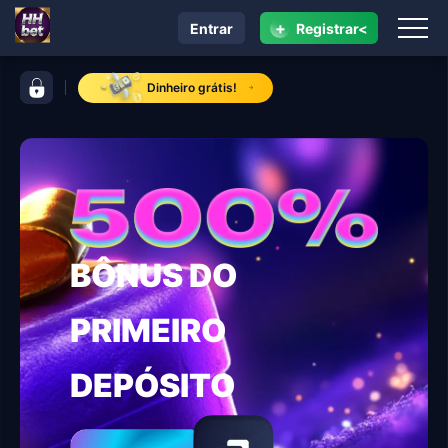
+
Entrar
Registrar<
navegação HHbet
barra de controle HHbet
Dinheiro grátis!
BÔNUS DO
PRIMEIRO
DEPÓSITO