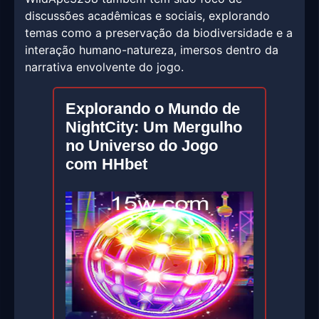
discussões acadêmicas e sociais, explorando
temas como a preservação da biodiversidade e a
interação humano-natureza, imersos dentro da
narrativa envolvente do jogo.
Explorando o Mundo de
NightCity: Um Mergulho
no Universo do Jogo
com HHbet