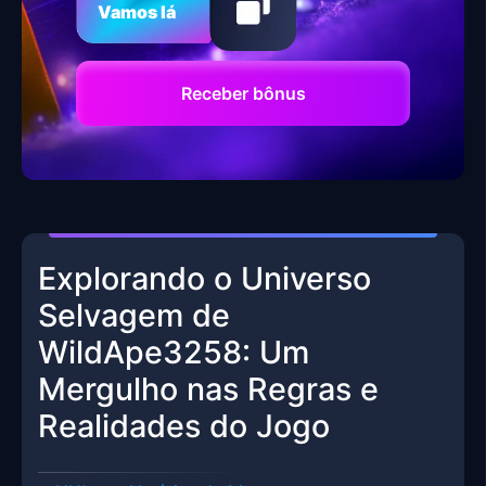
Vamos lá
Receber bônus
Explorando o Universo
Selvagem de
WildApe3258: Um
Mergulho nas Regras e
Realidades do Jogo