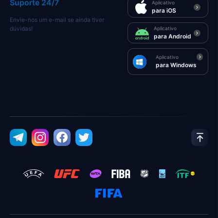
Suporte 24/7
Aplicativo
para iOS
Envie-nos um e-mail se ainda tiver
dúvidas!
Aplicativo
para Android
Aplicativo
para Windows