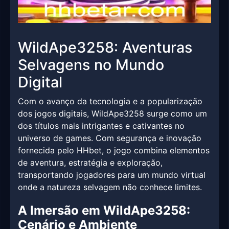
WildApe3258: Aventuras
Selvagens no Mundo
Digital
Com o avanço da tecnologia e a popularização
dos jogos digitais, WildApe3258 surge como um
dos títulos mais intrigantes e cativantes no
universo de games. Com segurança e inovação
fornecida pelo HHbet, o jogo combina elementos
de aventura, estratégia e exploração,
transportando jogadores para um mundo virtual
onde a natureza selvagem não conhece limites.
A Imersão em WildApe3258:
Cenário e Ambiente