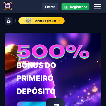
+
Entrar
Registrar<
navegação HHbet
barra de controle HHbet
Dinheiro grátis!
BÔNUS DO
PRIMEIRO
DEPÓSITO