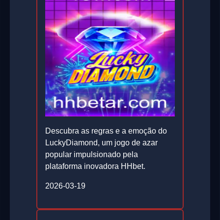
Descubra as regras e a emoção do
LuckyDiamond, um jogo de azar
popular impulsionado pela
plataforma inovadora HHbet.
2026-03-19