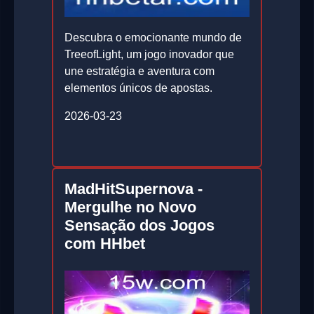
Descubra o emocionante mundo de
TreeofLight, um jogo inovador que
une estratégia e aventura com
elementos únicos de apostas.
2026-03-23
MadHitSupernova -
Mergulhe no Novo
Sensação dos Jogos
com HHbet