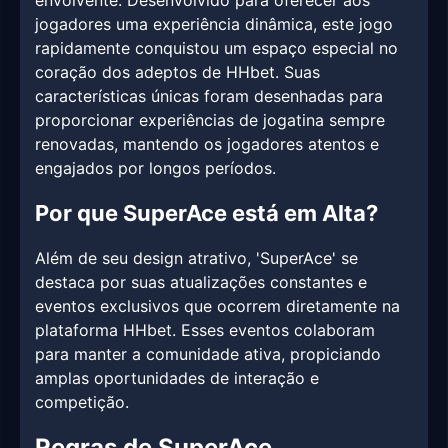
envolvente. Desenvolvido para oferecer aos
jogadores uma experiência dinâmica, este jogo
rapidamente conquistou um espaço especial no
coração dos adeptos de HHbet. Suas
características únicas foram desenhadas para
proporcionar experiências de jogatina sempre
renovadas, mantendo os jogadores atentos e
engajados por longos períodos.
Por que SuperAce está em Alta?
Além de seu design atrativo, 'SuperAce' se
destaca por suas atualizações constantes e
eventos exclusivos que ocorrem diretamente na
plataforma HHbet. Esses eventos colaboram
para manter a comunidade ativa, propiciando
amplas oportunidades de interação e
competição.
Regras de SuperAce