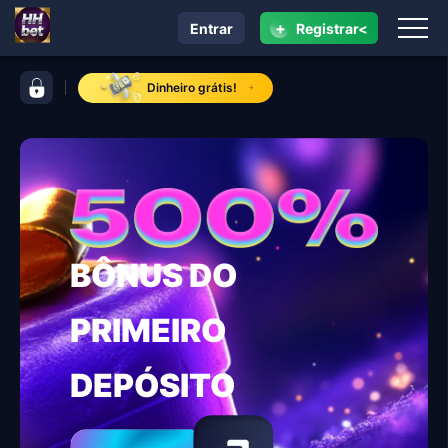
+
Entrar
Registrar<
navegação HHbet
barra de controle HHbet
Dinheiro grátis!
BÔNUS DO
PRIMEIRO
DEPÓSITO