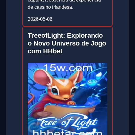
de cassino irlandesa.
2026-05-06
TreeofLight: Explorando
o Novo Universo de Jogo
com HHbet