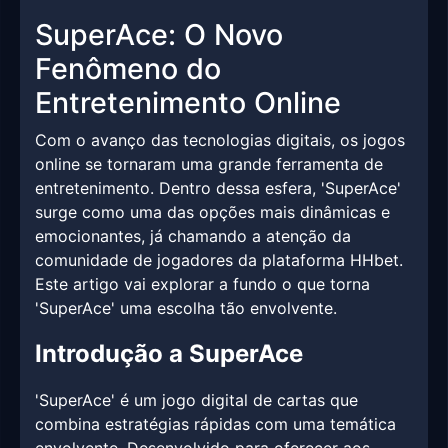
SuperAce: O Novo
Fenômeno do
Entretenimento Online
Com o avanço das tecnologias digitais, os jogos
online se tornaram uma grande ferramenta de
entretenimento. Dentro dessa esfera, 'SuperAce'
surge como uma das opções mais dinâmicas e
emocionantes, já chamando a atenção da
comunidade de jogadores da plataforma HHbet.
Este artigo vai explorar a fundo o que torna
'SuperAce' uma escolha tão envolvente.
Introdução a SuperAce
'SuperAce' é um jogo digital de cartas que
combina estratégias rápidas com uma temática