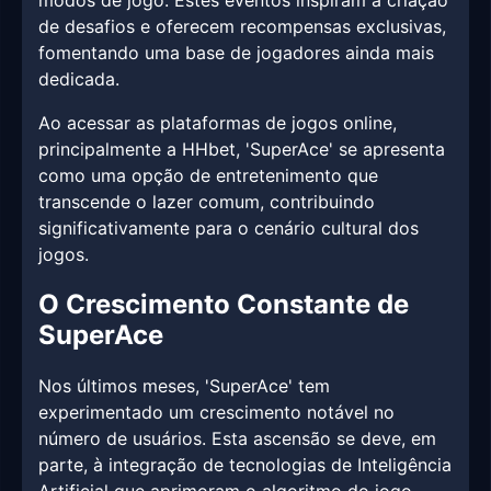
modos de jogo. Estes eventos inspiram a criação
de desafios e oferecem recompensas exclusivas,
fomentando uma base de jogadores ainda mais
dedicada.
Ao acessar as plataformas de jogos online,
principalmente a HHbet, 'SuperAce' se apresenta
como uma opção de entretenimento que
transcende o lazer comum, contribuindo
significativamente para o cenário cultural dos
jogos.
O Crescimento Constante de
SuperAce
Nos últimos meses, 'SuperAce' tem
experimentado um crescimento notável no
número de usuários. Esta ascensão se deve, em
parte, à integração de tecnologias de Inteligência