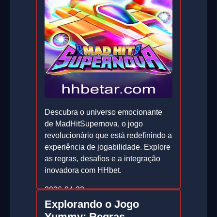
Descubra o universo emocionante
de MadHitSupernova, o jogo
revolucionário que está redefinindo a
experiência de jogabilidade. Explore
as regras, desafios e a integração
inovadora com HHbet.
2026-04-22
Explorando o Jogo
Yummy: Regras,