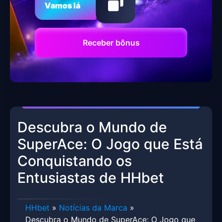
Vamos lá
Receber bônus
Descubra o Mundo de
SuperAce: O Jogo que Está
Conquistando os
Entusiastas de HHbet
HHbet
»
Notícias da Marca
»
Descubra o Mundo de SuperAce: O Jogo que