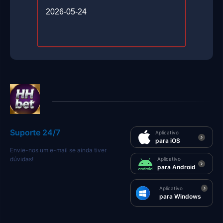
2026-05-24
Suporte 24/7
Aplicativo
para iOS
Envie-nos um e-mail se ainda tiver
dúvidas!
Aplicativo
para Android
Aplicativo
para Windows