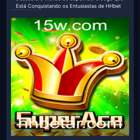
Está Conquistando os Entusiastas de HHbet