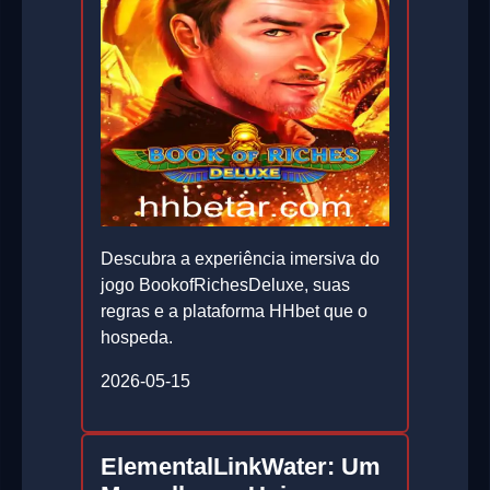
Descubra a experiência imersiva do
jogo BookofRichesDeluxe, suas
regras e a plataforma HHbet que o
hospeda.
2026-05-15
ElementalLinkWater: Um