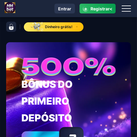
+
Entrar
Registrar<
navegação HHbet
barra de controle HHbet
Dinheiro grátis!
BÔNUS DO
PRIMEIRO
DEPÓSITO