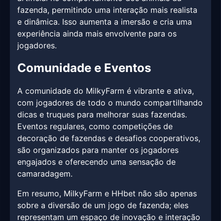
fazenda, permitindo uma interação mais realista
e dinâmica. Isso aumenta a imersão e cria uma
experiência ainda mais envolvente para os
jogadores.
Comunidade e Eventos
A comunidade do MilkyFarm é vibrante e ativa,
com jogadores de todo o mundo compartilhando
dicas e truques para melhorar suas fazendas.
Eventos regulares, como competições de
decoração de fazendas e desafios cooperativos,
são organizados para manter os jogadores
engajados e oferecendo uma sensação de
camaradagem.
Em resumo, MilkyFarm e HHbet não são apenas
sobre a diversão de um jogo de fazenda; eles
representam um espaço de inovação e interação