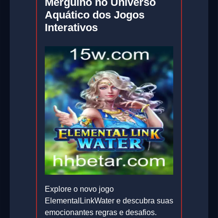
Mergulho no Universo
Aquático dos Jogos
Interativos
Explore o novo jogo
ElementalLinkWater e descubra suas
emocionantes regras e desafios.