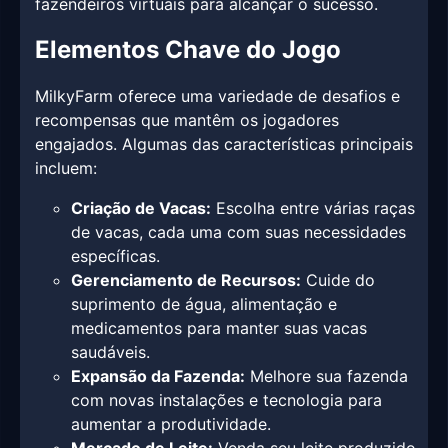
fazendeiros virtuais para alcançar o sucesso.
Elementos Chave do Jogo
MilkyFarm oferece uma variedade de desafios e
recompensas que mantêm os jogadores
engajados. Algumas das características principais
incluem:
Criação de Vacas:
Escolha entre várias raças
de vacas, cada uma com suas necessidades
específicas.
Gerenciamento de Recursos:
Cuide do
suprimento de água, alimentação e
medicamentos para manter suas vacas
saudáveis.
Expansão da Fazenda:
Melhore sua fazenda
com novas instalações e tecnologia para
aumentar a produtividade.