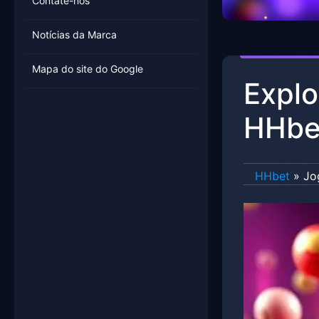
Contate-nos
Notícias da Marca
Mapa do site do Google
Expl
HHbe
HHbet
»
Jo