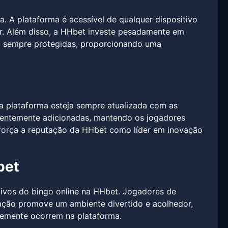
 A plataforma é acessível de qualquer dispositivo
ar. Além disso, a HHbet investe pesadamente em
am sempre protegidas, proporcionando uma
 plataforma esteja sempre atualizada com as
quentemente adicionadas, mantendo os jogadores
eforça a reputação da HHbet como líder em inovação
bet
tivos do bingo online na HHbet. Jogadores de
eração promove um ambiente divertido e acolhedor,
temente ocorrem na plataforma.