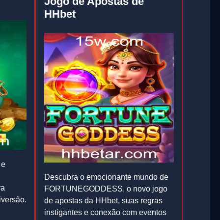
Jogo de Apostas de
HHbet
 e
Descubra o emocionante mundo de
ra
FORTUNEGODDESS, o novo jogo
iversão.
de apostas da HHbet, suas regras
instigantes e conexão com eventos