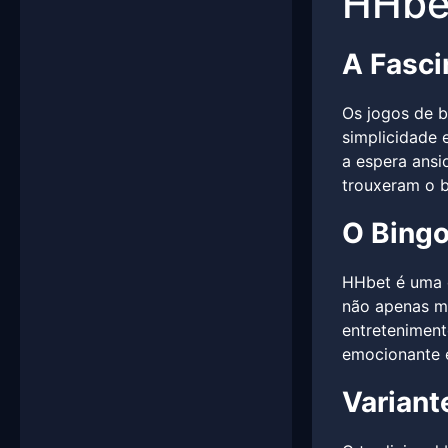
HHbe
A Fasci
Os jogos de b
simplicidade 
a espera ansi
trouxeram o b
O Bingo
HHbet é uma d
não apenas m
entreteniment
emocionante e
Variant