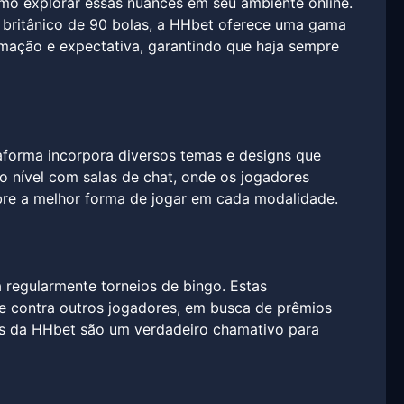
omo explorar essas nuances em seu ambiente online.
 britânico de 90 bolas, a HHbet oferece uma gama
imação e expectativa, garantindo que haja sempre
aforma incorpora diversos temas e designs que
o nível com salas de chat, onde os jogadores
bre a melhor forma de jogar em cada modalidade.
 regularmente torneios de bingo. Estas
e contra outros jogadores, em busca de prêmios
ios da HHbet são um verdadeiro chamativo para