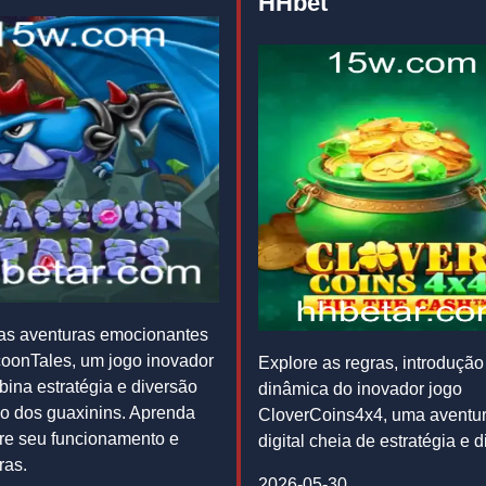
HHbet
as aventuras emocionantes
oonTales, um jogo inovador
Explore as regras, introdução
ina estratégia e diversão
dinâmica do inovador jogo
o dos guaxinins. Aprenda
CloverCoins4x4, uma aventu
re seu funcionamento e
digital cheia de estratégia e d
ras.
2026-05-30