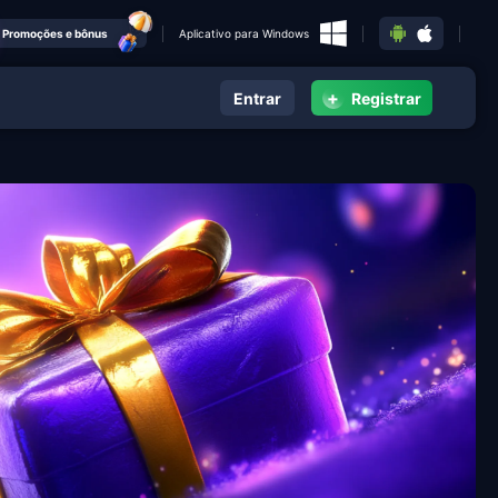
Promoções e bônus
Aplicativo para Windows
+
Entrar
Registrar