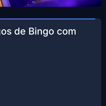
gos de Bingo com