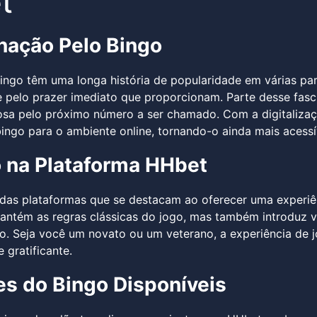
t
nação Pelo Bingo
ingo têm uma longa história de popularidade em várias pa
e pelo prazer imediato que proporcionam. Parte desse fa
osa pelo próximo número a ser chamado. Com a digitaliza
ingo para o ambiente online, tornando-o ainda mais acessí
 na Plataforma HHbet
as plataformas que se destacam ao oferecer uma experiênc
antém as regras clássicas do jogo, mas também introduz 
o. Seja você um novato ou um veterano, a experiência de j
 gratificante.
es do Bingo Disponíveis