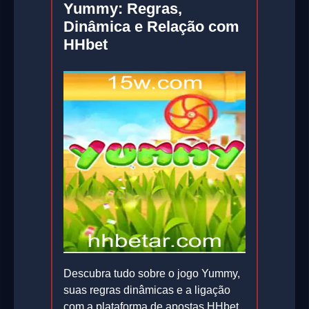
Yummy: Regras,
Dinâmica e Relação com
HHbet
Descubra tudo sobre o jogo Yummy,
suas regras dinâmicas e a ligação
com a plataforma de apostas HHbet.