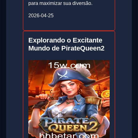
para maximizar sua diversão.
2026-04-25
Explorando o Excitante
Mundo de PirateQueen2