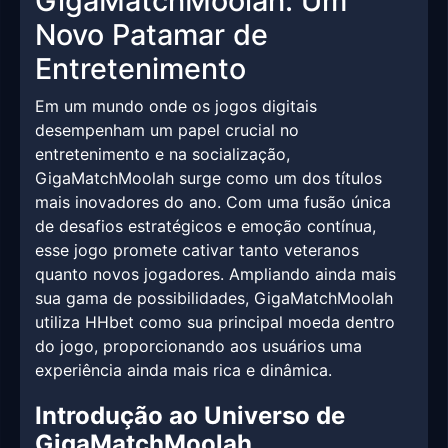
GigaMatchMoolah: Um
Novo Patamar de
Entretenimento
Em um mundo onde os jogos digitais
desempenham um papel crucial no
entretenimento e na socialização,
GigaMatchMoolah surge como um dos títulos
mais inovadores do ano. Com uma fusão única
de desafios estratégicos e emoção contínua,
esse jogo promete cativar tanto veteranos
quanto novos jogadores. Ampliando ainda mais
sua gama de possibilidades, GigaMatchMoolah
utiliza HHbet como sua principal moeda dentro
do jogo, proporcionando aos usuários uma
experiência ainda mais rica e dinâmica.
Introdução ao Universo de
GigaMatchMoolah