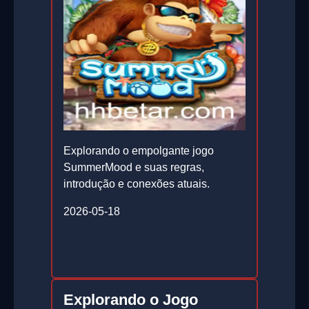
Explorando o empolgante jogo
SummerMood e suas regras,
introdução e conexões atuais.
2026-05-18
Explorando o Jogo