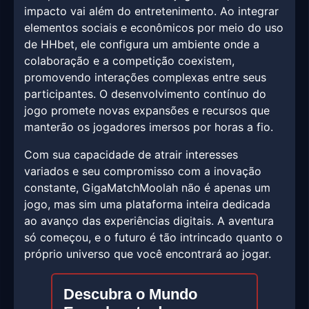
impacto vai além do entretenimento. Ao integrar
elementos sociais e econômicos por meio do uso
de HHbet, ele configura um ambiente onde a
colaboração e a competição coexistem,
promovendo interações complexas entre seus
participantes. O desenvolvimento contínuo do
jogo promete novas expansões e recursos que
manterão os jogadores imersos por horas a fio.
Com sua capacidade de atrair interesses
variados e seu compromisso com a inovação
constante, GigaMatchMoolah não é apenas um
jogo, mas sim uma plataforma inteira dedicada
ao avanço das experiências digitais. A aventura
só começou, e o futuro é tão intrincado quanto o
próprio universo que você encontrará ao jogar.
Descubra o Mundo