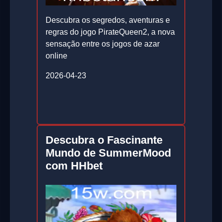
Descubra os segredos, aventuras e
regras do jogo PirateQueen2, a nova
sensação entre os jogos de azar
online
2026-04-23
Descubra o Fascinante
Mundo de SummerMood
com HHbet