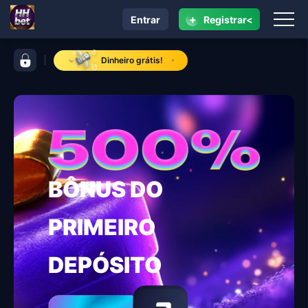
+
Entrar
Registrar<
navegação HHbet
barra de controle HHbet
Dinheiro grátis!
BÔNUS DO
PRIMEIRO
DEPÓSITO