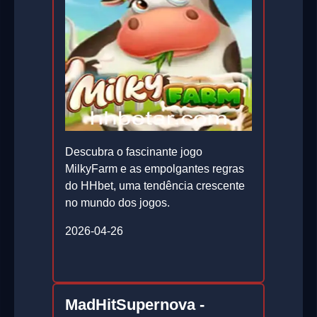
Descubra o fascinante jogo
MilkyFarm e as empolgantes regras
do HHbet, uma tendência crescente
no mundo dos jogos.
2026-04-26
MadHitSupernova -