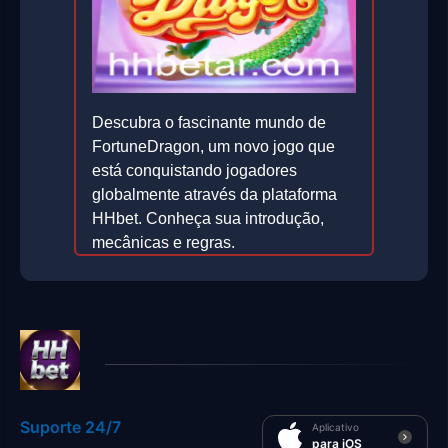
Descubra o fascinante mundo de
FortuneDragon, um novo jogo que
está conquistando jogadores
globalmente através da plataforma
HHbet. Conheça sua introdução,
mecânicas e regras.
2026-05-03
Suporte 24/7
Aplicativo
para iOS